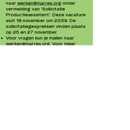
naar
werken@marres.org
onder
vermelding van ‘Sollicitatie
Productieassistent’. Deze vacature
sluit 18 november om 23:59. De
sollicitatiegesprekken vinden plaats
op 25 en 27 november.
Voor vragen kun je mailen naar
werken@marres.org
. Voor meer
informatie over Marres, kijk op
marres.org
.
Diversiteit
Marres gelooft in het belang en de
noodzaak van diversiteit en inclusie
en streeft naar rechtvaardige
arbeidsdeelname. Mensen met een
bi-culturele achtergrond, mensen
met een functiebeperking en
mensen die deel uitmaken van de
LGBTIQA+ gemeenschap worden
aangemoedigd om te solliciteren.