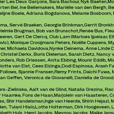
lier Les Deux Garçons, Sara Bachour, Nyk Baeten,
Mo
en Bel, Ine Bellemakers, Mariëlle van den Bergh, Ber
elijne Boele, Adriana Bogdanova, Melanie Bosboom,
uma, Servé Braeken, Georgie Brinkman,
Gerrit Bronkho
 Helmie Brugman, Bob van Brunschot,
Renée Bus, Fleur
Cleeren, Gert De Clercq, Club Lam
(Marloes Ijpelaar, E
rovic), Monique Crooijmans Peters, Noëlle Cuppens, M
er, Michaela Davidova,
Nynke Deinema, Anne Linde D
Christel Derkx, Boris Dieleman, Sarah Dietz, Nancy v
onders, Rob Driessen, Anita Ebbing, Mounir Eddib, Mi
elotte van Elst, Cees Elzinga,
Dodi Espinosa, Arash Fa
 Follows, Sjannie Fransen,
Remy Frints, Daichi Fuwa, 
an Geffen, Veronica de Giovanelli, Daniella de Groo
-Zielinska, Aalt van de Glind, Natalia Grezina, Rach
er Haamke, Fons de Haan,
Marjolein van Haasteren, C
es, Shir Handelsman,
Inge van Heerde, Shirin Hejazi, 
en, Tulani Hlalo,
Lotte Holterman, Dirk Hoogeveen, 
sbeth Huls, Henri Jacobs, Meynou Jacobs, Maike Jans