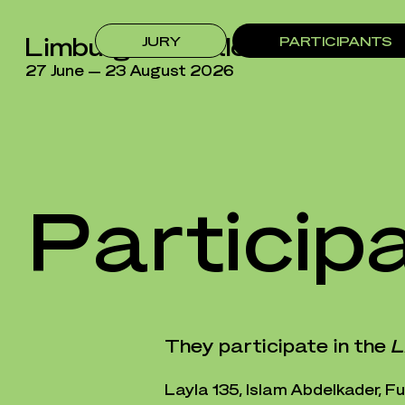
Limburg Biënnale
JURY
PARTICIPANTS
27 June — 23 August 2026
Particip
They participate in the
L
​Layla 135, Islam Abdelkader, F