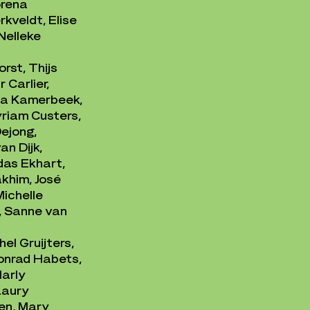
rena
kveldt, Elise
Nelleke
rst, Thijs
 Carlier,
lla Kamerbeek,
yriam Custers,
ejong,
an Dijk,
das Ekhart,
khim, José
Michelle
d, Sanne van
el Gruijters,
onrad Habets,
Marly
Laury
en, Mary