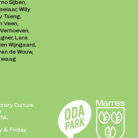
no Sijben,
elaar, Willy
y Tseng,
n Veen,
 Verhoeven,
agner, Lara
den Wijngaard,
van de Wouw,
 Zwaag
rary Culture
8
 NL
 & Friday,