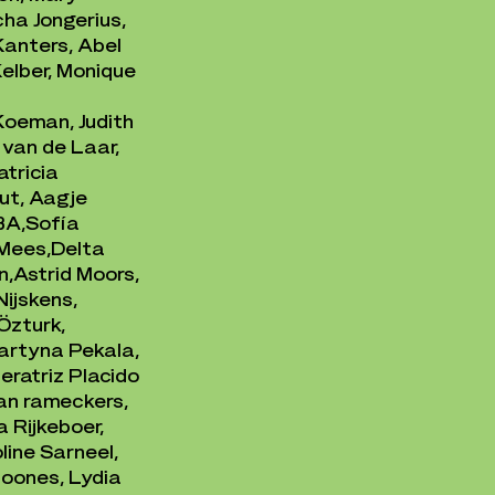
ha Jongerius,
Kanters, Abel
Kelber, Monique
r Koeman,
Judith
van de Laar,
atricia
out, Aagje
BA,
Sofía
 Mees,
Delta
n,
Astrid Moors,
Nijskens,
Özturk,
Martyna Pekala,
eratriz Placido
an rameckers,
a Rijkeboer,
line Sarneel,
oones, Lydia