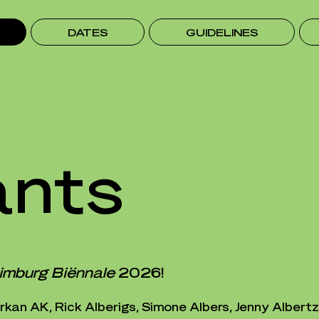
DATES
GUIDELINES
ants
imburg Biënnale
2026!
urkan AK, Rick Alberigs, Simone Albers, Jenny Albertz