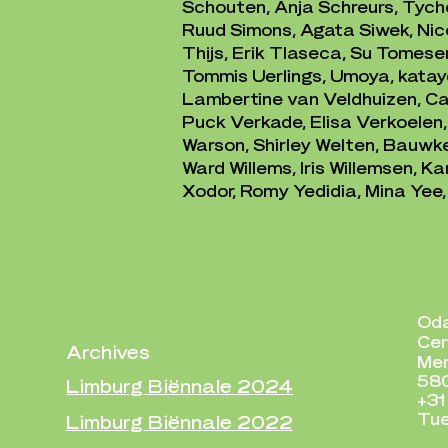
Schouten, Anja Schreurs, Tycho 
Ruud Simons, Agata Siwek, Nico
Thijs, Erik Tlaseca, Su Tomes
Tommis Uerlings, Umoya, katay
Lambertine van Veldhuizen, Ca
Puck Verkade, Elisa Verkoelen, M
Warson, Shirley Welten, Bauwke
Ward Willems, Iris Willemsen, 
Xodor, Romy Yedidia, Mina Yee
Od
Cen
Archives
Mer
580
Limburg Biënnale 2024
+31
Tue
Limburg Biënnale 2022