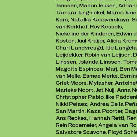
Janssen, Manon Jeuken, Adriana
Tamara Jungnickel, Marco Jurien
Kars, Natallia Kasaverskaya, S
van Kerkhof, Roy Kessels,
Niekeline der Kinderen, Edwin 
Kosten, Juul Kraijer, Alicia Kre
Charl Landvreugd, Itie Langela
Leijdekker, Robin van Leijsen,
Linssen, Jolanda Linssen, Tom
Magdits Espinoza, Marj, Ben M
van Melle, Esmee Merks, Esmi
Griet Moors, Mylasher, Antoin
Marieke Noort, Jet Nuij, Anna 
Christopher Pablo, Ilke Padden
Nikki Pelaez, Andrea De la Peña
San Martin, Kaza Poorter, Da
Ans Repkes, Hannah Rettl, René
Rein Rodemeier, Angela van Ros
Salvatore Scavone, Floyd Schle