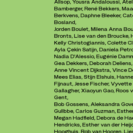
Allsop, Yousra Andaloussi, Ate
Bamberger, René Bekkers, Maart
Berkvens, Daphne Bleeker, Cat
Bosland,
Jorden Boulet, Milena Anna Bo
Bronts, Lise van den Broucke,
Kelly Christogiannis, Colette 
Ayla Çekin Satijn, Daniela Pet
Nadia D'Alessio, Eugénie Damm
Gea Dekkers, Deborah Deliens, 
Anne Vincent Dijkstra, Vince D
Mees Elias, Stijn Elshuis, Hann
Fijnaut, Jesse Fischer, Vyvette
Gallagher, Xiaoyun Gao, Roos v
Gent,
Bob Gossens, Aleksandra Govers
Gullbbe, Carlos Guzman, Esth
Megan Hadfield, Debora de Ha
Hendricks, Esther van der Heijd
Hooghuis, Rob van Hooren, Lie