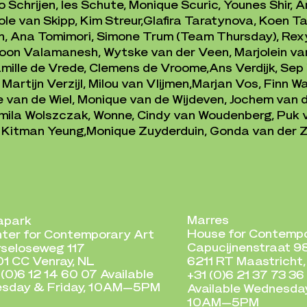
Schrijen, Ies Schute, Monique Scuric, Younes Shir, Ar
le van Skipp, Kim Streur,
Glafira Taratynova, Koen Tas
en, Ana Tomimori, Simone Trum (Team Thursday), Rex
oon Valamanesh, Wytske van der Veen, Marjolein va
mille de Vrede, Clemens de Vroome,
Ans Verdijk, Sep
artijn Verzijl, Milou van Vlijmen,
Marjan Vos, Finn W
 van de Wiel, Monique van de Wijdeven, Jochem van 
Kamila Wolszczak, Wonne,
Cindy van Woudenberg, Puk 
, Kitman Yeung,
Monique Zuyderduin, Gonda van der
Marres
apark
House for Contempo
ter for Contemporary Art
Capucijnenstraat 9
seloseweg 117
1 CC Venray, NL
6211 RT Maastricht,
 (0)6 12 14 60 07 Available
+31 (0)
6 21 37 73 36
sday & Friday, 10AM—5PM
Available Wednesday
10AM—5PM