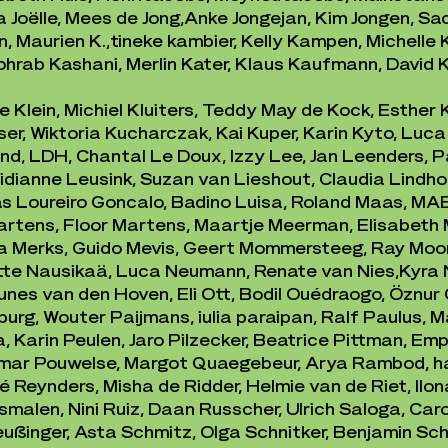
 Joëlle, Mees de Jong,
Anke Jongejan, Kim Jongen, Sac
, Maurien K.,
tineke kambier, Kelly Kampen, Michelle 
ohrab Kashani, Merlin Kater, Klaus Kaufmann, David 
de Klein, Michiel Kluiters, Teddy May de Kock, Esthe
mser, Wiktoria Kucharczak, Kai Kuper, Karin Kyto,
Luca 
nd, LDH, Chantal Le Doux, Izzy Lee, Jan Leenders, P
 Didianne Leusink, Suzan van Lieshout, Claudia Lindh
as Loureiro Goncalo, Badino Luisa, Roland Maas, MA
artens, Floor Martens, Maartje Meerman, Elisabeth
na Merks, Guido Mevis, Geert Mommersteeg, Ray Moo
ette Nausikaä, Luca Neumann, Renate van Nies,
Kyra 
Nunes van den Hoven, Eli Ott, Bodil Ouédraogo,
Öznur 
burg, Wouter Paijmans, iulia paraipan, Ralf Paulus, 
, Karin Peulen, Jaro Pilzecker, Beatrice Pittman, Emp
gmar Pouwelse, Margot Quaegebeur, Arya Rambod, h
 Reynders, Misha de Ridder, Helmie van de Riet,
Ilon
malen, Nini Ruiz, Daan Russcher, Ulrich Saloga, Caro
ußinger, Asta Schmitz, Olga Schnitker,
Benjamin Sch